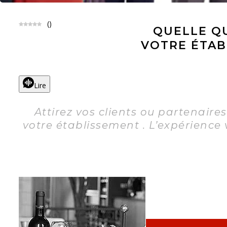
(
)
QUELLE QU
VOTRE ÉTAB
Lire
Attirez vos clients ou partenaires
votre établissement . L’expérience 