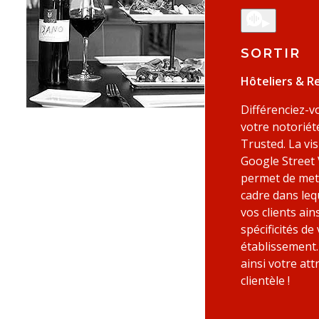
▶
SORTIR
Hôteliers & R
Différenciez-v
votre notoriét
Trusted. La vis
Google Street
permet de mett
cadre dans leq
vos clients ain
spécificités de
établissement
ainsi votre att
clientèle !