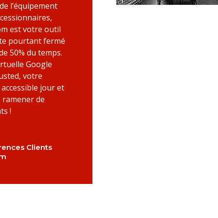
 de l’équipement
cessionnaires,
 est votre outil
este pourtant fermé
 de 50% du temps.
virtuelle Google
usted, votre
ccessible jour et
s ramener de
ts !
rences Clients
om