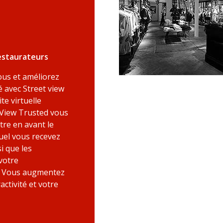
estaurateurs
ous et améliorez
é avec Street view
ite virtuelle
 View Trusted vous
re en avant le
uel vous recevez
si que les
 votre
. Vous augmentez
ractivité et votre