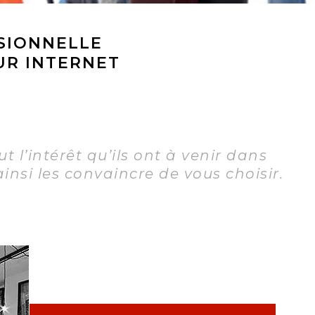
SSIONNELLE
UR INTERNET
t l’intérêt qu’ils ont à venir dans
insi les convaincre de vous choisir.