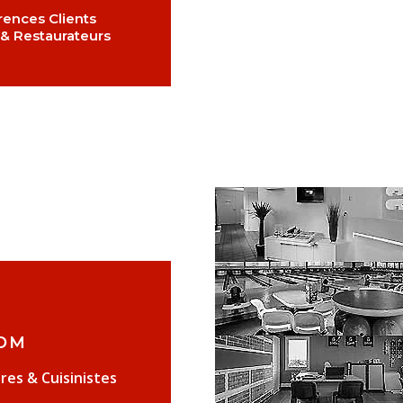
rences Clients
 & Restaurateurs
OM
res & Cuisinistes