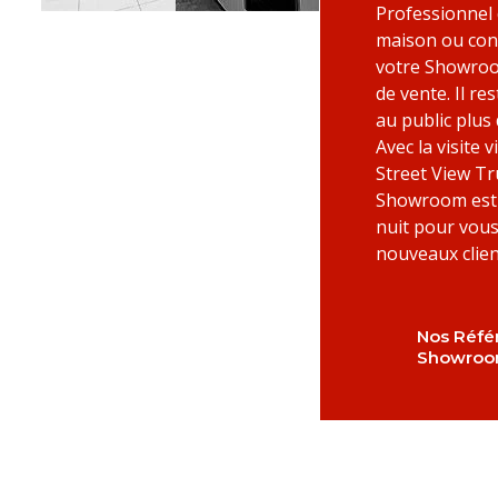
Professionnel
maison ou con
votre Showroom
de vente. Il r
au public plus
Avec la visite 
Street View Tr
Showroom est a
nuit pour vou
nouveaux clien
Nos Réfé
Showro