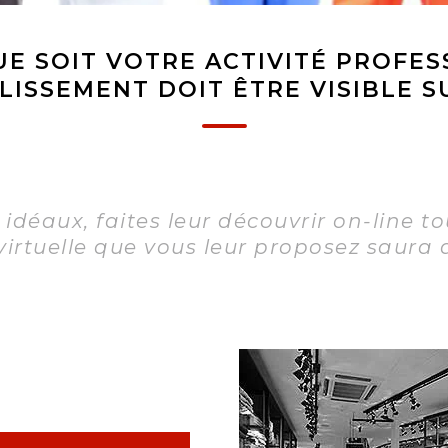
E SOIT VOTRE ACTIVITÉ PROFE
LISSEMENT DOIT ÊTRE VISIBLE S
 idéaux, faites leur découvrir on-line tou
virtuelle que vous leur proposez saura a