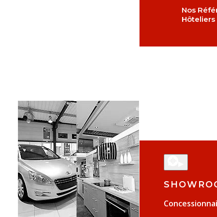
Nos Réfé
Hôteliers
▶
SHOWRO
Concessionnai