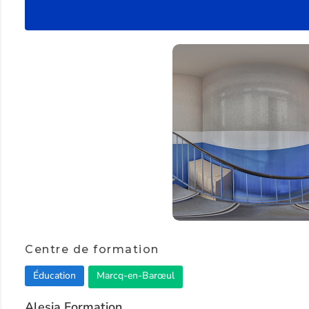
Item
1
Centre de formation
of
Éducation
Marcq-en-Barœul
2
Alesia Formation