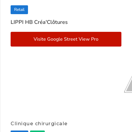
Retail
LIPPI HB Créa'Clôtures
Visite Google Street View Pro
Item
1
Clinique chirurgicale
of