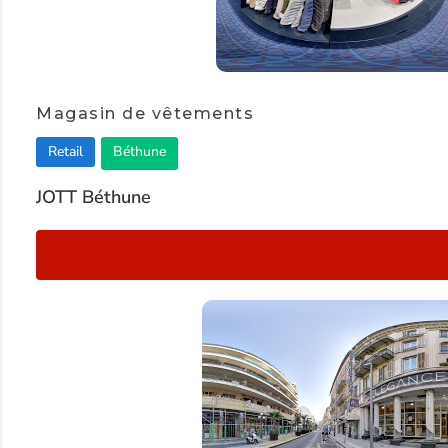
Item
1
Magasin de vêtements
of
Retail
Béthune
2
JOTT Béthune