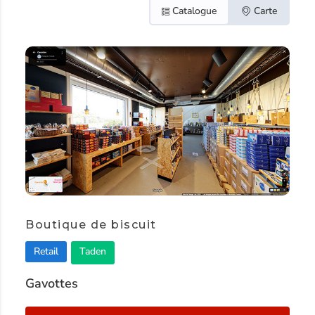
Catalogue
Carte
Boutique de biscuit
Retail
Taden
Gavottes