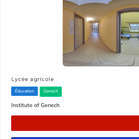
Item
1
Lycée agricole
of
Éducation
Genech
2
Institute of Genech