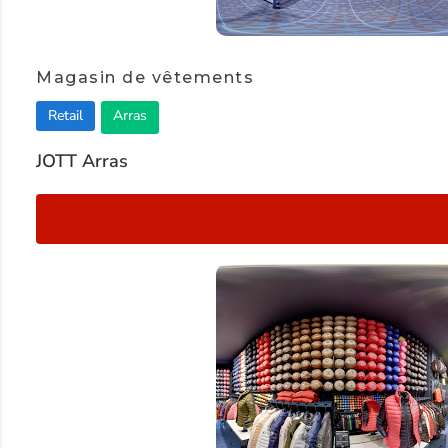
Item
1
Magasin de vêtements
of
Retail
Arras
2
JOTT Arras